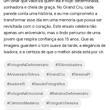
um olhar que valoriza quem ela é hoje: determinada,
sonhadora e cheia de graça. No Grand Cru, cada
parede conta uma história, e eu me comprometo a
transformar esse dia em uma memória que possa ser
revisitada com o coração. Este ensaio celebra não
apenas um aniversário, mas o lindo percurso de uma
jovem que respira confiança aos 15 anos. Que as
imagens guardem o tom suave da tarde, a elegância de
Isadora, e a certeza de que o melhor ainda está por vir.
#FotografiaDeAniversário
#15AnosIsadora
#Aniversário15Anos
#GrandCru
#TeresinaPI
#Isadora15
#SessãoFotográfica
#FotografiaEmocional
#RetratosDeAniversário
#CléristonMedeiros
#FotógrafoTeresina