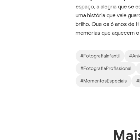
espaço, a alegria que se 
uma história que vale gu
brilho. Que os 6 anos de 
memórias que aquecem o
#FotografiaInfantil
#Aniv
#FotografiaProfissional
#MomentosEspeciais
#
Mai