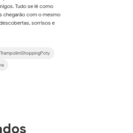
amigos. Tudo se lê como
ssos chegarão com o mesmo
descobertas, sorrisos e
TrampolimShoppingPoty
na
ados