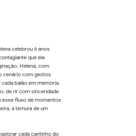
elena celebrou 6 anos
contagiante que ela
aginação. Helena, com
 o cenário com gestos
ar cada balão em memória.
to, de rir com sinceridade
am esse fluxo de momentos
eira, a ternura de um
explorar cada cantinho do