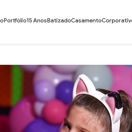
io
Portfólio
15 Anos
Batizado
Casamento
Corporativ