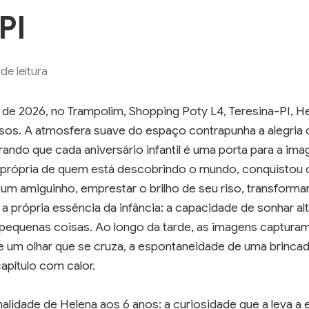
PI
e leitura
o de 2026, no Trampolim, Shopping Poty L4, Teresina-PI, H
sos. A atmosfera suave do espaço contrapunha a alegria 
ando que cada aniversário infantil é uma porta para a im
a própria de quem está descobrindo o mundo, conquistou
 um amiguinho, emprestar o brilho de seu riso, transform
 a própria essência da infância: a capacidade de sonhar al
 pequenas coisas. Ao longo da tarde, as imagens captur
e um olhar que se cruza, a espontaneidade de uma brincad
apítulo com calor.
alidade de Helena aos 6 anos: a curiosidade que a leva a 