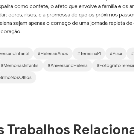
espalha como confete, o afeto que envolve a família e os 
ardar: cores, risos, e a promessa de que os próximos pa
Helena sejam apenas o começo de uma jornada repleta de 
 coração.
ersárioInfantil
#Helena6Anos
#TeresinaPI
#Piaui
#
#MemóriasInfantis
#AniversárioHelena
#FotógrafoTeresi
BrilhoNosOlhos
s Trabalhos Relacion