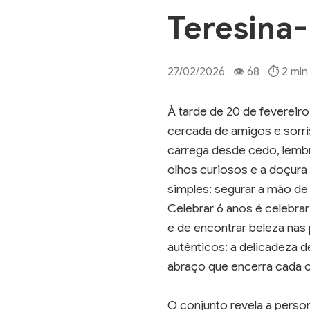
Teresina-
27/02/2026 👁 68 ⏱ 2 min d
À tarde de 20 de fevereir
cercada de amigos e sorri
carrega desde cedo, lembr
olhos curiosos e a doçur
simples: segurar a mão de
Celebrar 6 anos é celebrar
e de encontrar beleza nas
autênticos: a delicadeza d
abraço que encerra cada c
O conjunto revela a person