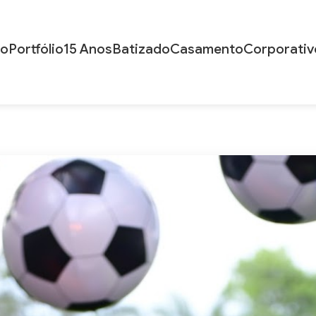
io
Portfólio
15 Anos
Batizado
Casamento
Corporativ