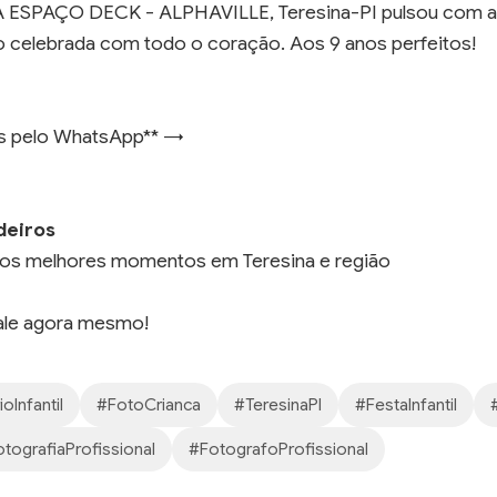
. A ESPAÇO DECK - ALPHAVILLE, Teresina-PI pulsou com a
o celebrada com todo o coração. Aos 9 anos perfeitos!
as pelo WhatsApp** →
deiros
ar os melhores momentos em Teresina e região
fale agora mesmo!
oInfantil
#FotoCrianca
#TeresinaPI
#FestaInfantil
tografiaProfissional
#FotografoProfissional