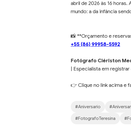
abril de 2026 às 16 horas
mundo: a da infância send
📸 **Orçamento e reserv
+55 (86) 99958-5592
Fotógrafo Clériston Me
| Especialista em registr
👉 Clique no link acima e 
#Aniversario
#Aniversari
#FotografoTeresina
#Fo