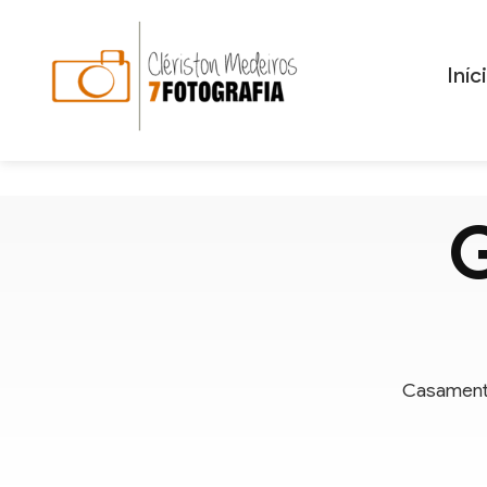
Iníc
G
Casamentos