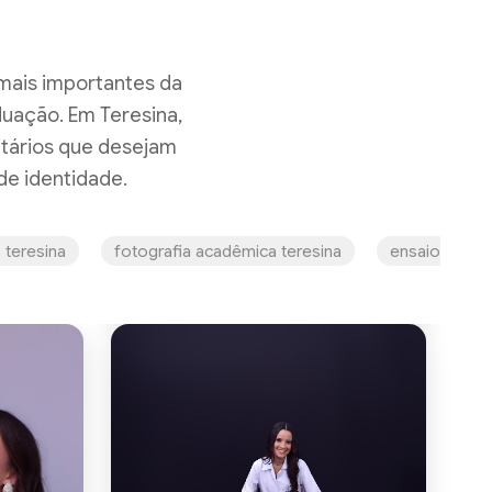
mais importantes da
uação. Em Teresina,
itários que desejam
de identidade.
o teresina
fotografia acadêmica teresina
ensaio