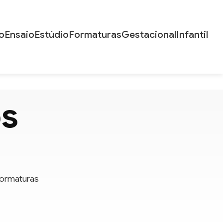
o
Ensaio
Estúdio
Formaturas
Gestacional
Infantil
os
 Formaturas