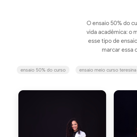
O ensaio 50% do cu
vida acadêmica: o 
esse tipo de ensai
marcar essa c
ensaio 50% do curso
ensaio meio curso teresina