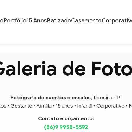
io
Portfólio
15 Anos
Batizado
Casamento
Corporativ
aleria de Fot
Fotógrafo de eventos e ensaios
, Teresina - PI
 • Gestante • Família • 15 anos • Infantil • Corporativo •
Contato e orçamento:
(86)9 9958-5592