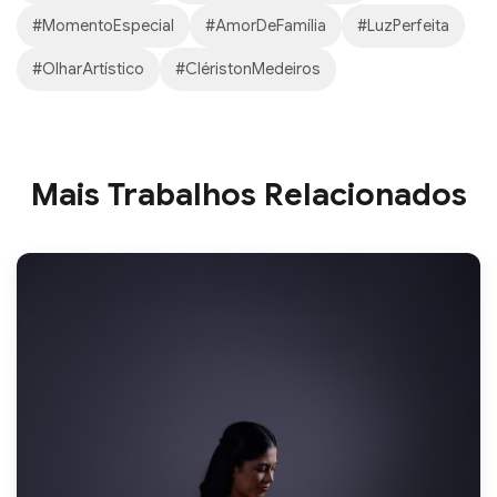
#MomentoEspecial
#AmorDeFamília
#LuzPerfeita
#OlharArtístico
#CléristonMedeiros
Mais Trabalhos Relacionados