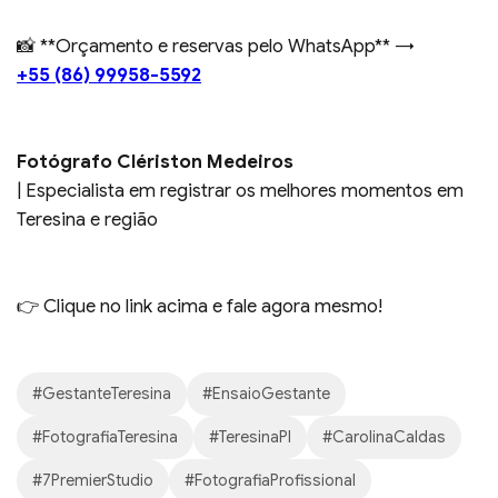
📸 **Orçamento e reservas pelo WhatsApp** →
+55 (86) 99958-5592
Fotógrafo Clériston Medeiros
| Especialista em registrar os melhores momentos em
Teresina e região
👉 Clique no link acima e fale agora mesmo!
#GestanteTeresina
#EnsaioGestante
#FotografiaTeresina
#TeresinaPI
#CarolinaCaldas
#7PremierStudio
#FotografiaProfissional