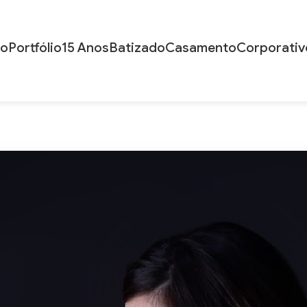
io
Portfólio
15 Anos
Batizado
Casamento
Corporativ