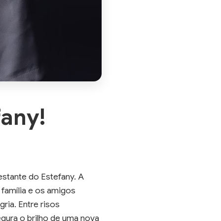
fany!
estante do Estefany. A
família e os amigos
ria. Entre risos
gura o brilho de uma nova