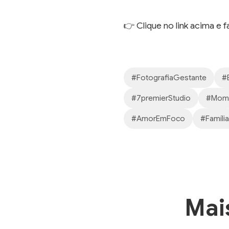
👉 Clique no link acima e 
#FotografiaGestante
#
#7premierStudio
#Mome
#AmorEmFoco
#Família
Mai