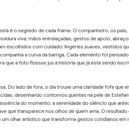
stá é o segredo de cada frame. O companheiro, os pais, 
ldura viva: mãos entrelaçadas, gestos de apoio, abraç
am escolhidos com cuidado: lingeries suaves, vestidos q
acompanha a curva da barriga. Cada elemento foi pensado
ara que a foto fizesse jus à história que já está sendo escri
iosa. Do lado de fora, o dia trouxe uma claridade fofa que e
slúcidas, desenhando contornos quentes na pele de Estefan
 essência do momento: a serenidade do silêncio que antec
ave que transparece nos olhos de quem ama. O resultado 
a e um olhar artístico que transforma gestos cotidianos em