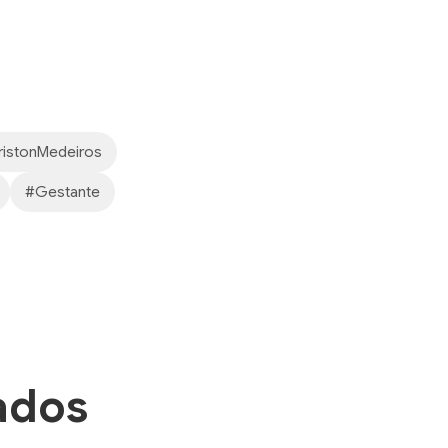
ristonMedeiros
#Gestante
ados