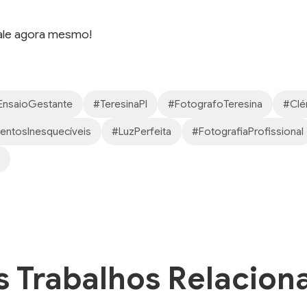
fale agora mesmo!
EnsaioGestante
#TeresinaPI
#FotografoTeresina
#Clé
ntosInesquecíveis
#LuzPerfeita
#FotografiaProfissional
s Trabalhos Relacion